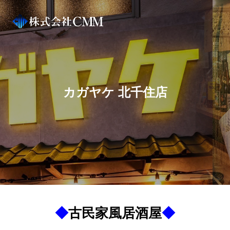
カガヤケ 北千住店
◆
古民家風居酒屋
◆