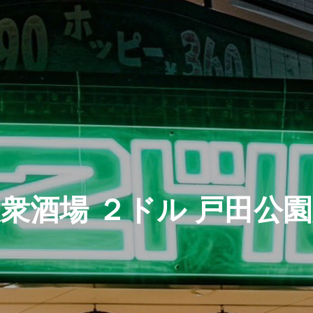
衆酒場 ２ドル 戸田公